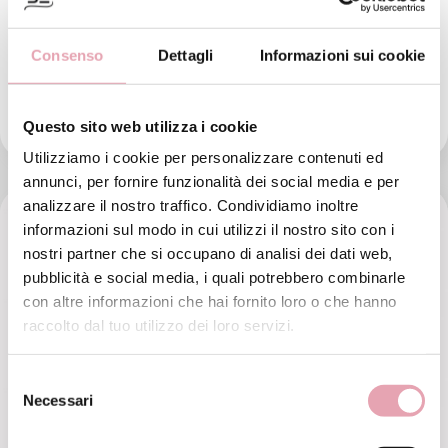
Crema fluida corpo BE Baby
Crema idratante arricchita da estratto di Calendula e
Consenso
Dettagli
Informazioni sui cookie
Malva da agricoltura biologica, ideale per la cura
quotidiana del bambino specialmente dopo il bagnetto.
€ 40,
50
Questo sito web utilizza i cookie
Utilizziamo i cookie per personalizzare contenuti ed
annunci, per fornire funzionalità dei social media e per
analizzare il nostro traffico. Condividiamo inoltre
informazioni sul modo in cui utilizzi il nostro sito con i
nostri partner che si occupano di analisi dei dati web,
pubblicità e social media, i quali potrebbero combinarle
con altre informazioni che hai fornito loro o che hanno
raccolto dal tuo utilizzo dei loro servizi.
Selezione
Necessari
del
consenso