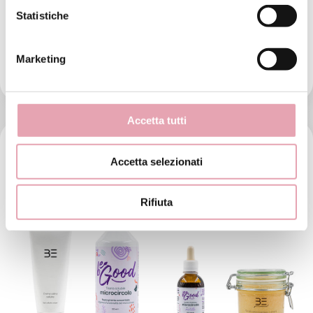
Indicato per chi ha problemi di tiroide e cerca un
Statistiche
trattamento drenante intensivo, ideale per combattere
la cellulite e migliorare l’aspetto delle gambe.
Marketing
€ 355,
00
Accetta tutti
Accetta selezionati
Rifiuta