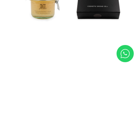
KIT TONIFICAZIONE BE
Adatto a chi desidera rassodare e tonificare la pelle,
con un trattamento intensivo per contrastare la pelle
atona e migliorare l'elasticità del corpo.
€ 216,
00
Tag directory
Top ricerche
Sitemap