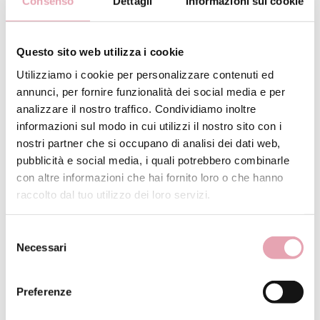
Consenso
Dettagli
Informazioni sui cookie
Questo sito web utilizza i cookie
Utilizziamo i cookie per personalizzare contenuti ed
annunci, per fornire funzionalità dei social media e per
analizzare il nostro traffico. Condividiamo inoltre
informazioni sul modo in cui utilizzi il nostro sito con i
nostri partner che si occupano di analisi dei dati web,
pubblicità e social media, i quali potrebbero combinarle
con altre informazioni che hai fornito loro o che hanno
raccolto dal tuo utilizzo dei loro servizi.
Selezione
Necessari
del
consenso
KIT DRENANTE BE (per chi ha problemi
Preferenze
di tiroide)