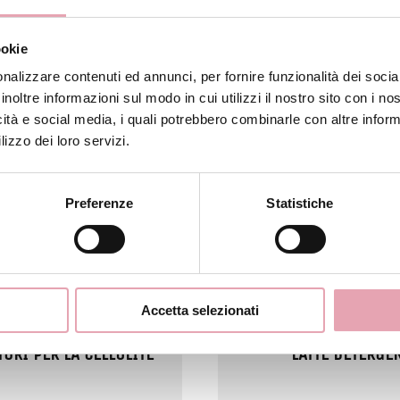
REMA DOPOSOLE
CREMA MANI ANTI
ookie
nalizzare contenuti ed annunci, per fornire funzionalità dei socia
inoltre informazioni sul modo in cui utilizzi il nostro sito con i n
icità e social media, i quali potrebbero combinarle con altre inform
A PELLE SENSIBILE
CREMA SALIN
lizzo dei loro servizi.
Preferenze
Statistiche
LORI MESTRUALI
GRASSO LOCALIZ
Accetta selezionati
ORI PER LA CELLULITE
LATTE DETERGE