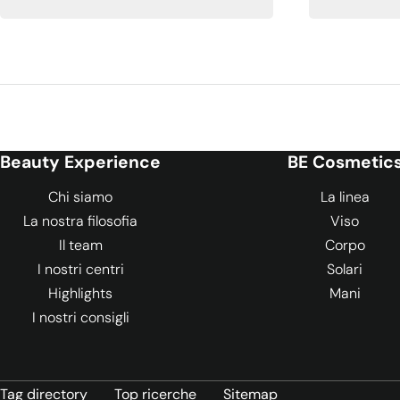
Beauty Experience
BE Cosmetic
Chi siamo
La linea
La nostra filosofia
Viso
Il team
Corpo
I nostri centri
Solari
Highlights
Mani
I nostri consigli
Tag directory
Top ricerche
Sitemap