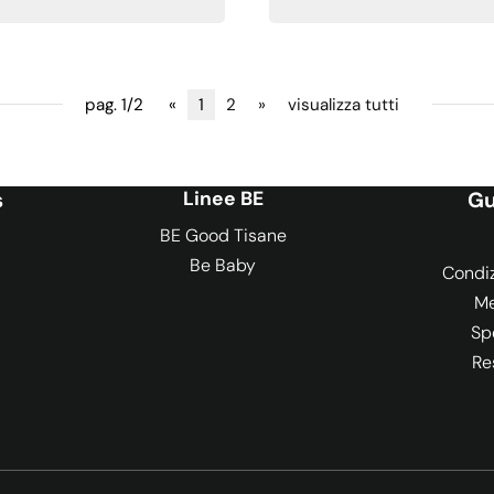
pag. 1/2
«
1
2
»
visualizza tutti
s
Linee BE
Gu
BE Good Tisane
Be Baby
Condiz
Me
Sp
Re