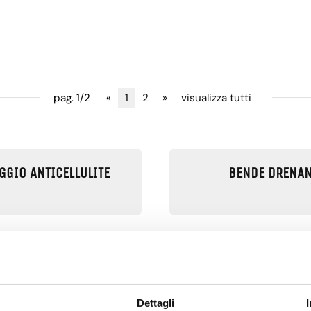
pag. 1/2
«
1
2
»
visualizza tutti
GGIO ANTICELLULITE
BENDE DRENAN
A ANTI CELLULITE
CREMA ANTI-A
Dettagli