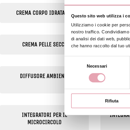
CREMA CORPO IDRATANTE
C
Questo sito web utilizza i c
Utilizziamo i cookie per perso
nostro traffico. Condividiamo 
di analisi dei dati web, pubbl
CREMA PELLE SECCA
CREM
che hanno raccolto dal tuo uti
Selezione
Necessari
del
consenso
DIFFUSORE AMBIENTE
DO
Rifiuta
INTEGRATORI PER IL
INTEGRAT
MICROCIRCOLO