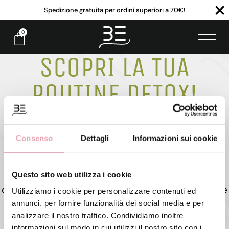
Spedizione gratuita per ordini superiori a 70€!
0
SCOPRI LA TUA
ROUTINE DETOX!
Sei pronta per purificare il tuo corpo
Consenso
Dettagli
Informazioni sui cookie
dall'interno e rinnovare il tuo benessere? Il
nostro quiz ti aiuterà a identificare le migliori
soluzioni detox per le tue esigenze,
Questo sito web utilizza i cookie
consigliandoti i prodotti ideali per una routine
Utilizziamo i cookie per personalizzare contenuti ed
rigenerante e riequilibrante.
annunci, per fornire funzionalità dei social media e per
analizzare il nostro traffico. Condividiamo inoltre
informazioni sul modo in cui utilizzi il nostro sito con i