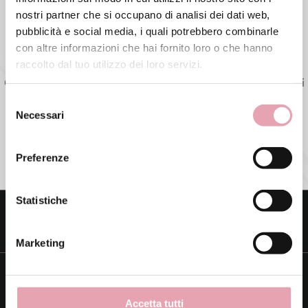
nostri partner che si occupano di analisi dei dati web,
INIZIA
pubblicità e social media, i quali potrebbero combinarle
con altre informazioni che hai fornito loro o che hanno
raccolto dal tuo utilizzo dei loro servizi.
Questo test è pensato per offrire consigli informativi sui
prodotti cosmetici. I risultati non sostituiscono una
Selezione
consulenza medica o dermatologica.
Necessari
del
Se sei in gravidanza o allattamento consulta il tuo
consenso
medico prima di utilizzare i prodotti suggeriti.
Preferenze
In caso di problemi di salute, verifica con il medico
l'idoneità dei principi attivi.
Tag directory
Top ricerche
Sitemap
Statistiche
Condividi
Marketing
Accetta tutti