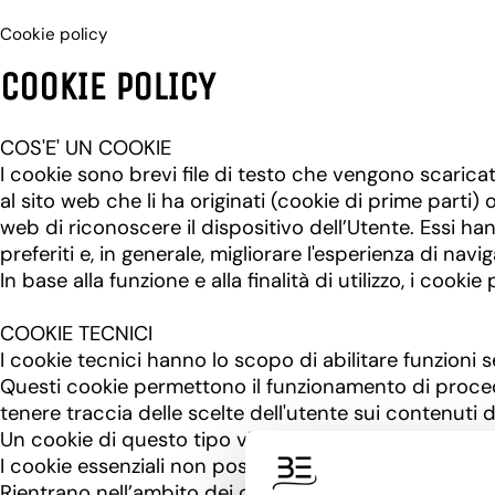
Cookie policy
COOKIE POLICY
COS'E' UN COOKIE
I cookie sono brevi file di testo che vengono scaricat
al sito web che li ha originati (cookie di prime parti)
web di riconoscere il dispositivo dell’Utente. Essi ha
preferiti e, in generale, migliorare l'esperienza di navi
In base alla funzione e alla finalità di utilizzo, i cook
COOKIE TECNICI
I cookie tecnici hanno lo scopo di abilitare funzioni s
Questi cookie permettono il funzionamento di proced
tenere traccia delle scelte dell'utente sui contenuti de
Un cookie di questo tipo viene inoltre utilizzato per m
I cookie essenziali non possono essere disabilitati util
Rientrano nell’ambito dei cookie tecnici anche quelli ut