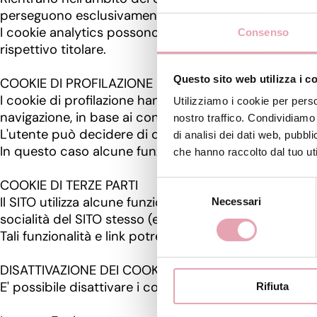
perseguono esclusivamente scopi statistici e raccolgon
I cookie analytics possono essere anche cookie di ter
Consenso
rispettivo titolare.
Questo sito web utilizza i c
COOKIE DI PROFILAZIONE
I cookie di profilazione hanno lo scopo di migliorare 
Utilizziamo i cookie per perso
navigazione, in base ai contenuti visualizzati ed alt
nostro traffico. Condividiamo 
L'utente può decidere di disattivare l'utilizzo dei sin
di analisi dei dati web, pubbl
In questo caso alcune funzionalità del SITO potrebbe
che hanno raccolto dal tuo uti
COOKIE DI TERZE PARTI
Selezione
Il SITO utilizza alcune funzionalità esterne o contiene 
Necessari
del
socialità del SITO stesso (es. pulsanti di condivision
consenso
Tali funzionalità e link potrebbero determinare l'utilizz
DISATTIVAZIONE DEI COOKIE SUI PIU' COMUNI BROW
E' possibile disattivare i cookie utilizzando le opzio
Rifiuta