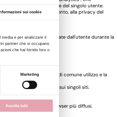
 risalire all'identificazione del singolo utente.
r un ulteriore approfondimento, alla privacy del
Informazioni sui cookie
ni alle preferenze manifestate dall'utente durante la
l media e per analizzare il
ostri partner che si occupano
oprio browser.
azioni che hai fornito loro o
ione con siti di terze parti di comune utilizzo e la
Marketing
ivacy specifica pubblicata sui singoli siti.
cuni esempi relativi ai browser più diffusi.
Accetta tutti