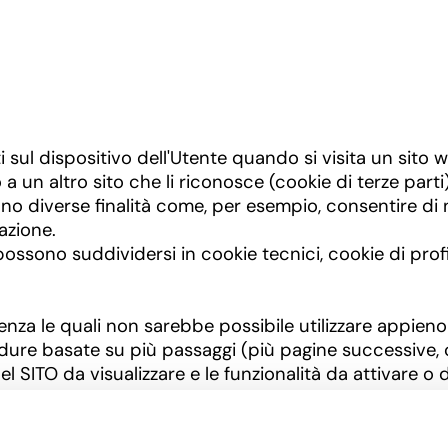
i sul dispositivo dell'Utente quando si visita un sito 
 o a un altro sito che li riconosce (cookie di terze par
nno diverse finalità come, per esempio, consentire di n
gazione.
ie possono suddividersi in cookie tecnici, cookie di profi
enza le quali non sarebbe possibile utilizzare appieno 
ure basate su più passaggi (più pagine successive, 
l SITO da visualizzare e le funzionalità da attivare o d
emorizzare la decisione dell’utente sull’utilizzo di co
izzando le funzioni del Sito.
ilizzati per analizzare statisticamente gli accessi o le