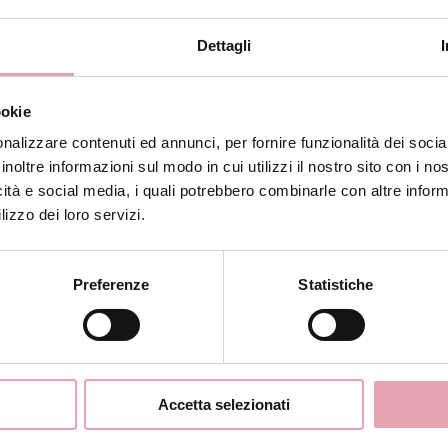
o informazioni in forma aggregata senza possibilità di
ze parti (Google Analytics) per i quali si rimanda, pe
Dettagli
ookie
l'esperienza utente del SITO suggerendo contenuti affi
nalizzare contenuti ed annunci, per fornire funzionalità dei socia
ri parametri di comportamento.
inoltre informazioni sul modo in cui utilizzi il nostro sito con i n
goli cookie del SITO tramite le apposite opzioni del pr
icità e social media, i quali potrebbero combinarle con altre inform
ro non essere disponibili.
lizzo dei loro servizi.
alcuni link esterni con lo scopo di migliorare l'integraz
Preferenze
Statistiche
e di Facebook, Google, ecc.).
o di cookie di terze parti per i quali si rimanda alla pr
SER
ni messe a disposizione dal proprio browser. Seguono al
Accetta selezionati