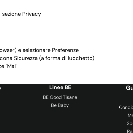
a sezione Privacy
rowser) e selezionare Preferenze
’icona Sicurezza (a forma di lucchetto)
te "Mai"
s
Linee BE
Gu
BE Good Tisane
Be Baby
Condiz
Me
Sp
Re