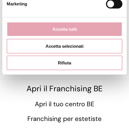
Marketing
BE Spa Night
BE Promo
Accetta tutti
Consulenza
Accetta selezionati
Questionario viso
Questionario corpo
Rifiuta
Questionario Detox
Apri il Franchising BE
Apri il tuo centro BE
Franchising per estetiste