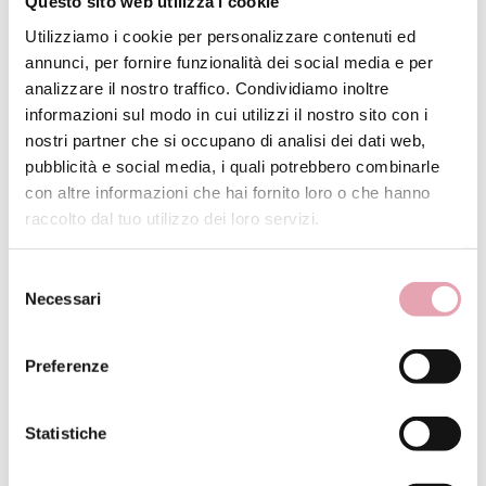
Questo sito web utilizza i cookie
Viso
Utilizziamo i cookie per personalizzare contenuti ed
Corpo
annunci, per fornire funzionalità dei social media e per
analizzare il nostro traffico. Condividiamo inoltre
Solari
informazioni sul modo in cui utilizzi il nostro sito con i
Mani
nostri partner che si occupano di analisi dei dati web,
pubblicità e social media, i quali potrebbero combinarle
BE Good Tisane
con altre informazioni che hai fornito loro o che hanno
raccolto dal tuo utilizzo dei loro servizi.
BE Baby
Selezione
BE Home Fragrance
Necessari
del
consenso
Be Kit
Preferenze
Be Kit Corpo
Be Kit Viso
Statistiche
BE Gift Card