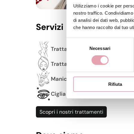
Utilizziamo i cookie per perso
nostro traffico. Condividiamo 
di analisi dei dati web, pubbl
Servizi
che hanno raccolto dal tuo uti
Selezione
Trattamenti Corpo
Necessari
del
consenso
Trattamenti Viso
Manicure e Pedicure
Rifiuta
Ciglia e Sopracciglia
Scopri i nostri trattamenti