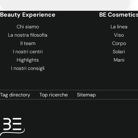
Beauty Experience
BE Cosmetic
Chi siamo
La linea
La nostra filosofia
Viso
Il team
Corpo
I nostri centri
Solari
Highlights
Mani
I nostri consigli
Tag directory
Top ricerche
Sitemap