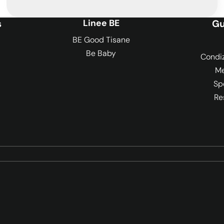
s
Linee BE
Gu
BE Good Tisane
Be Baby
Condiz
Me
Sp
Re