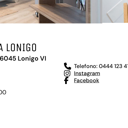
A LONIGO
36045 Lonigo VI
Telefono: 0444 123 4
Instagram
Facebook
:00