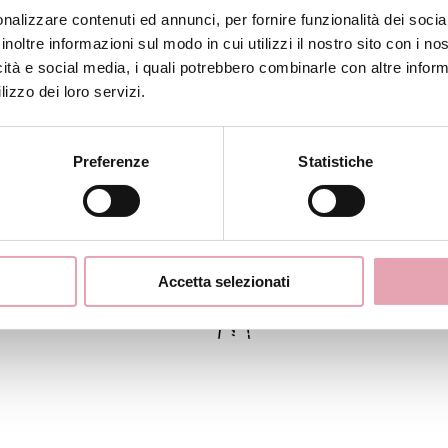
nalizzare contenuti ed annunci, per fornire funzionalità dei socia
inoltre informazioni sul modo in cui utilizzi il nostro sito con i n
icità e social media, i quali potrebbero combinarle con altre inform
lizzo dei loro servizi.
Epilazione Laser
Preferenze
Statistiche
Make-Up
Epilazione Brasilian
Accetta selezionati
Epilazione Brasilian