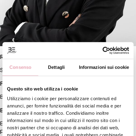
RUOLO
Consenso
Dettagli
Informazioni sui cookie
Start Up Manager
FORMAZIONE
Questo sito web utilizza i cookie
BE Academy
Utilizziamo i cookie per personalizzare contenuti ed
annunci, per fornire funzionalità dei social media e per
BIOGRAFIA
analizzare il nostro traffico. Condividiamo inoltre
informazioni sul modo in cui utilizzi il nostro sito con i
Entrare in BE è stata la sfida più entusiasmante che
nostri partner che si occupano di analisi dei dati web,
potessi scegliere, la mia crescita all'interno
pubblicità e social media, i quali potrebbero combinarle