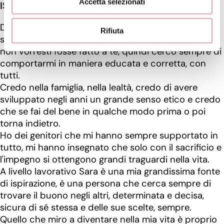
Accetta selezionati
ISPIRAZIONI E VALORI
Da quando ero piccola i miei genitori mi hanno
Rifiuta
sempre insegnato a non fare mai agli altri ciò che
non vorresti fosse fatto a te, quindi cerco sempre di
comportarmi in maniera educata e corretta, con
tutti.
Credo nella famiglia, nella lealtà, credo di avere
sviluppato negli anni un grande senso etico e credo
che se fai del bene in qualche modo prima o poi
torna indietro.
Ho dei genitori che mi hanno sempre supportato in
tutto, mi hanno insegnato che solo con il sacrificio e
l'impegno si ottengono grandi traguardi nella vita.
A livello lavorativo Sara è una mia grandissima fonte
di ispirazione, è una persona che cerca sempre di
trovare il buono negli altri, determinata e decisa,
sicura di sé stessa e delle sue scelte, sempre.
Quello che miro a diventare nella mia vita è proprio