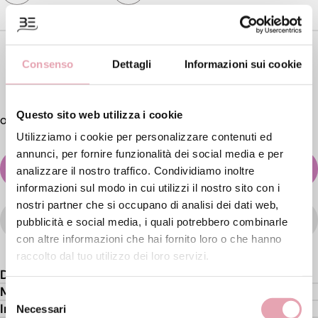
Formato
50ml
Consenso
Dettagli
Informazioni sui cookie
€ 60,
00
Questo sito web utilizza i cookie
Utilizziamo i cookie per personalizzare contenuti ed
annunci, per fornire funzionalità dei social media e per
RICHIEDI INFORMAZIONI
analizzare il nostro traffico. Condividiamo inoltre
informazioni sul modo in cui utilizzi il nostro sito con i
nostri partner che si occupano di analisi dei dati web,
WISHLIST
pubblicità e social media, i quali potrebbero combinarle
con altre informazioni che hai fornito loro o che hanno
raccolto dal tuo utilizzo dei loro servizi.
Descrizione
Modo d'uso
Selezione
Ingredienti attivi
Necessari
del