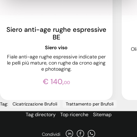
Siero anti-age rughe espressive
BE
Siero viso
Ol
Fiale anti-age rughe espressive indicate per
le pelli più mature, con rughe da crono aging
e photoaging.
€ 140,
00
Tag:
Cicatrizzazione Brufoli
Trattamento per Brufoli
Tag directory
Top ricerche
Sitemap
Condividi