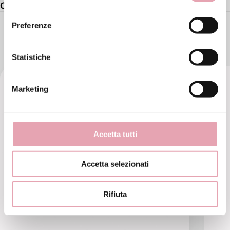
Composizione
consenso
Preferenze
TI PUÒ PIACERE ANCHE
Statistiche
Marketing
Accetta tutti
Accetta selezionati
Rifiuta