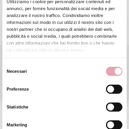
Utilizziamo i cookie per personalizzare contenuti ed
annunci, per fornire funzionalità dei social media e per
analizzare il nostro traffico. Condividiamo inoltre
informazioni sul modo in cui utilizzi il nostro sito con i
nostri partner che si occupano di analisi dei dati web,
pubblicità e social media, i quali potrebbero combinarle
con altre informazioni che hai fornito loro o che hanno
raccolto dal tuo utilizzo dei loro servizi.
Estratto idroalcolico microcircolo al
mirtillo BE Good
Selezione
Necessari
del
Integratore a base di componenti vegetali, è un estratto
consenso
idroalcolico 100% al naturale.
Preferenze
€ 40,
00
Statistiche
Marketing