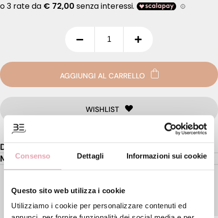
AGGIUNGI AL CARRELLO
WISHLIST
Descrizione
Consenso
Dettagli
Informazioni sui cookie
Modo d'uso
Questo sito web utilizza i cookie
PRODOTTI DEL KIT
Utilizziamo i cookie per personalizzare contenuti ed
annunci, per fornire funzionalità dei social media e per