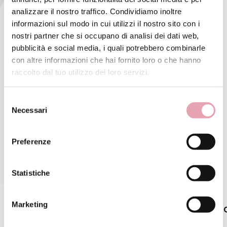
analizzare il nostro traffico. Condividiamo inoltre
informazioni sul modo in cui utilizzi il nostro sito con i
nostri partner che si occupano di analisi dei dati web,
pubblicità e social media, i quali potrebbero combinarle
con altre informazioni che hai fornito loro o che hanno
raccolto dal tuo utilizzo dei loro servizi.
Selezione
Necessari
del
consenso
Preferenze
Statistiche
Marketing
Scrub corpo bamboo+enzimi
C
BE