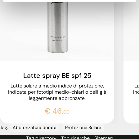
Latte spray BE spf 25
Latte solare a medio indice di protezione,
La
indicata per fototipi medio-chiari o pelli già
in
leggermente abbronzate.
€ 46,
00
Tag:
Abbronzatura dorata
Protezione Solare
Tag directory
Top ricerche
Sitemap