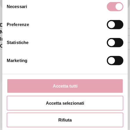
Selezione
WISHLIST
Necessari
del
consenso
Descrizione
Preferenze
Modo d'uso
Ingredienti attivi
Statistiche
Composizione
Marketing
TI PUÒ PIACERE ANCHE
Accetta tutti
Accetta selezionati
Rifiuta