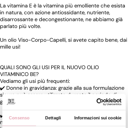
La vitamina E è la vitamina più emolliente che esista
in natura, con azione antiossidante, nutriente,
disarrossante e decongestionante, ne abbiamo già
parlato più volte.
Un olio Viso-Corpo-Capelli, si avete capito bene, dai
mille usi!
QUALI SONO GLI USI PER IL NUOVO OLIO
VITAMINICO BE?
Vediamo gli usi più frequenti:
✔️ Donne in gravidanza: grazie alla sua formulazione
sicura può essere utilizzato durante il periodo di
gestazione per mantenere elastica la pelle.
✔️Pre-Sole: applicato prima della protezione solare
Consenso
Dettagli
Informazioni sui cookie
nutre la pelle e la predispone a un'abbronzatura più