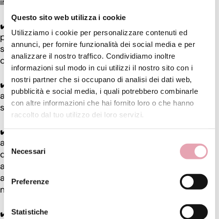
intensa.
Questo sito web utilizza i cookie
✔️ Post-Sole: l’azione antiossidante agisce contro il
Utilizziamo i cookie per personalizzare contenuti ed
photoaging (invecchiamento della pelle causato dal
annunci, per fornire funzionalità dei social media e per
sole), inoltre è decongestionante e disarrossante in
analizzare il nostro traffico. Condividiamo inoltre
caso di rossori da sole o esposizione scorretta.
informazioni sul modo in cui utilizzi il nostro sito con i
nostri partner che si occupano di analisi dei dati web,
✔️ Impacco Capelli: consigliamo un impacco 1 volta
pubblicità e social media, i quali potrebbero combinarle
a settimana prima di lavare i capelli, ve li lascerà
con altre informazioni che hai fornito loro o che hanno
setosi e morbidi.
raccolto dal tuo utilizzo dei loro servizi.
✔️ Super nutriente per la Pelle: 2 gocce mescolato
alla crema corpo/viso. Nelle pelli più secche e aride
Selezione
Necessari
dove la crema non è sufficiente, consigliamo di
del
aggiungere delle gocce di Olio vitaminico BE
consenso
all’emulsione per rendere la pelle luminosa e
Preferenze
morbida.
✔️ Illuminante gambe: per le sere d’estate.
Statistiche