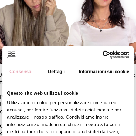
Consenso
Dettagli
Informazioni sui cookie
A Natale abbiamo pensato a voi e stavolta l’abbiamo
fatta grossa!
Questo sito web utilizza i cookie
Pack Fit&Beauty
: un percorso a 360° per ritrovare
Utilizziamo i cookie per personalizzare contenuti ed
la TUA bellezza naturale e sentirti finalmente bene
annunci, per fornire funzionalità dei social media e per
con te stessa!
analizzare il nostro traffico. Condividiamo inoltre
informazioni sul modo in cui utilizzi il nostro sito con i
Ci conoscete bene, noi 2, Martina e Sara,
nostri partner che si occupano di analisi dei dati web,
dedichiamo la nostra vita a MIGLIORARE la vita di