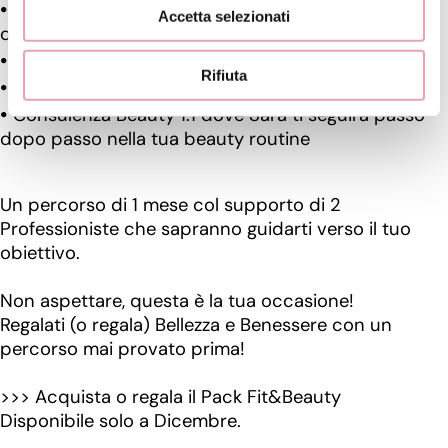
10 Workout mensili da 10 minuti da sfruttare
Accetta selezionati
quando hai poco tempo
Kit Bende BE
Rifiuta
Crema Push up cellulite BE
Consulenza Beauty 1:1 dove Sara ti seguirà passo
dopo passo nella tua beauty routine
Un percorso di 1 mese col supporto di 2
Professioniste che sapranno guidarti verso il tuo
obiettivo.
Non aspettare, questa è la tua occasione!
Regalati (o regala) Bellezza e Benessere con un
percorso mai provato prima!
>>> Acquista o regala il Pack Fit&Beauty
Disponibile solo a Dicembre.
…………………………………