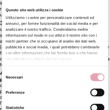
si sottopone alle pulizie viso ha una forte
rigenerazione cellulare, è più sana, ossigenata, con
Questo sito web utilizza i cookie
una texture omogenea;
Utilizziamo i cookie per personalizzare contenuti ed
Evita la formazione di PORI dilatati
: evita che
annunci, per fornire funzionalità dei social media e per
quelli che hai già diventino più evidenti. Come? Il
analizzare il nostro traffico. Condividiamo inoltre
sebo in eccesso quando non viene eliminato resta
informazioni sul modo in cui utilizzi il nostro sito con i
all’interno del tessuto (pelle). Questo causa
nostri partner che si occupano di analisi dei dati web,
(essendo la pelle elastica) la dilatazione del poro per
pubblicità e social media, i quali potrebbero combinarle
far spazio a tutto il sebo in più, che il corpo non sa
con altre informazioni che hai fornito loro o che hanno
dove mettere. La pulizia viso permette di pulire più a
raccolto dal tuo utilizzo dei loro servizi.
fondo i pori non permettendo che si dilatino;
Selezione
Evita l’effetto unto e contrasta la
Necessari
del
proliferazione batterica
: una pelle pulita
consenso
costantemente (con la pulizia a casa e con una
pulizia in istituto a intervalli regolari) elimina
Preferenze
completamente il sebo che produce, evitando così
l’effetto lucido e la proliferazione batterica non
Statistiche
permettendo pertanto la formazione di brufoli,