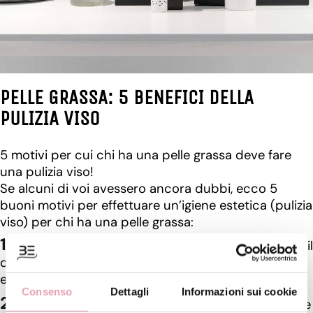
PELLE GRASSA: 5 BENEFICI DELLA
PULIZIA VISO
5 motivi per cui chi ha una pelle grassa deve fare
una pulizia viso!
Se alcuni di voi avessero ancora dubbi, ecco 5
buoni motivi per effettuare un’igiene estetica (pulizia
viso) per chi ha una pelle grassa:
Migliorare l’aspetto della pelle
: mantiene pulito il
dotto (canale) sebaceo e permette alla pelle di
essere meno sporca, meno unta e più sana;
Consenso
Dettagli
Informazioni sui cookie
Permette la rigenerazione cellulare
: la pelle che