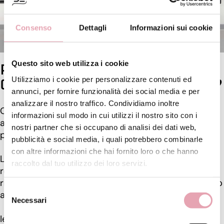
Consenso
Dettagli
Informazioni sui cookie
Questo sito web utilizza i cookie
PIÙ TEMPO PIÙ RELAX: ANCHE TU AMI
Utilizziamo i cookie per personalizzare contenuti ed
COCCOLARTI DI PIÙ IN QUESTO PERIODO?
annunci, per fornire funzionalità dei social media e per
analizzare il nostro traffico. Condividiamo inoltre
Che sia a casa, in Istituto, alle Terme, nella natura… io
informazioni sul modo in cui utilizzi il nostro sito con i
amo prendermi del tempo per me appena posso,
nostri partner che si occupano di analisi dei dati web,
per rigenerare corpo e mente.
pubblicità e social media, i quali potrebbero combinarle
con altre informazioni che hai fornito loro o che hanno
La mattina vado a farmi delle belle passeggiate,
raccolto dal tuo utilizzo dei loro servizi.
respirando aria pura e ricaricandomi e quando
rientro a casa, sia al mattino, che alla sera, mi dedico
Selezione
alla mia Beauty Routine con maggiore relax.
Necessari
del
consenso
Ieri mattina ho fatto una live di allenamento con la