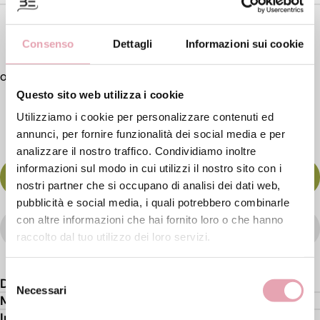
€ 56,
Consenso
Dettagli
Informazioni sui cookie
00
Questo sito web utilizza i cookie
Utilizziamo i cookie per personalizzare contenuti ed
annunci, per fornire funzionalità dei social media e per
analizzare il nostro traffico. Condividiamo inoltre
informazioni sul modo in cui utilizzi il nostro sito con i
AGGIUNGI AL CARRELLO
nostri partner che si occupano di analisi dei dati web,
pubblicità e social media, i quali potrebbero combinarle
con altre informazioni che hai fornito loro o che hanno
WISHLIST
raccolto dal tuo utilizzo dei loro servizi.
Selezione
Descrizione
Necessari
del
Modo d'uso
consenso
Ingredienti attivi