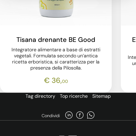
Tisana drenante BE Good
E
Integratore alimentare a base di estratti
vegetali. Formulata secondo un’antica
Int
ricetta erboristica, si caratterizza per la
u
presenza della Pilosolla.
€ 36,
00
Tag directory
Top ricerche
Sitemap
Condividi