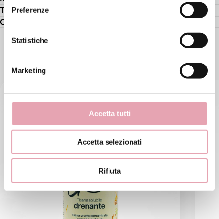
Tabella Ingredienti (per porzione da 30g)
Preferenze
Composizione
Statistiche
TI PUÒ PIACERE ANCHE
Marketing
Accetta tutti
Accetta selezionati
Rifiuta