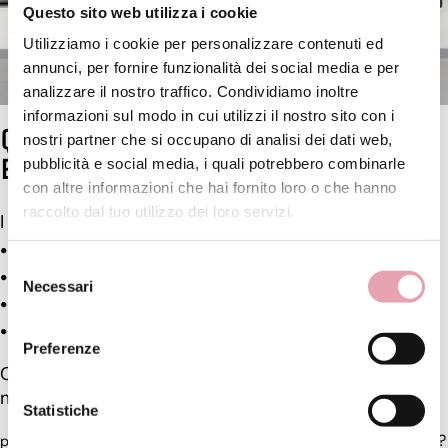
Questo sito web utilizza i cookie
Utilizziamo i cookie per personalizzare contenuti ed
annunci, per fornire funzionalità dei social media e per
analizzare il nostro traffico. Condividiamo inoltre
informazioni sul modo in cui utilizzi il nostro sito con i
QUALI SONO I COSTI FISSI DI UN CENTRO
nostri partner che si occupano di analisi dei dati web,
ESTETICO?
pubblicità e social media, i quali potrebbero combinarle
con altre informazioni che hai fornito loro o che hanno
raccolto dal tuo utilizzo dei loro servizi.
I costi fissi di un centro estetico includono:
Affitto e utenze.
Selezione
Stipendi del personale.
Necessari
del
Tasse e contributi.
consenso
Eventuali finanziamenti o leasing per attrezzature.
Preferenze
Con BE, molti costi sono ottimizzati grazie a un
modello di gestione efficiente.
Statistiche
aprire un centro estetico in franchising conviene?
precedente: