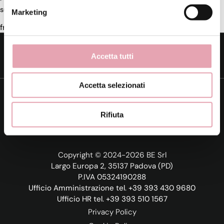
cosa si deve fare per aprire un centro estetico?
successivo:
Marketing
franchising: domande frequenti
Tag directory
Top ricerche
Sitemap
Accetta tutti
Condividi
Accetta selezionati
Rifiuta
Copyright © 2024-2026 BE Srl
Largo Europa 2, 35137 Padova (PD)
P.IVA 05324190288
Ufficio Amministrazione tel. +39 393 430 9680
Ufficio HR tel. +39 393 510 1567
Privacy Policy