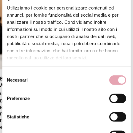
Utilizziamo i cookie per personalizzare contenuti ed
annunci, per fornire funzionalità dei social media e per
analizzare il nostro traffico. Condividiamo inoltre
informazioni sul modo in cui utilizzi il nostro sito con i
nostri partner che si occupano di analisi dei dati web,
pubblicità e social media, i quali potrebbero combinarle
con altre informazioni che hai fornito loro o che hanno
raccolto dal tuo utilizzo dei loro servizi.
Selezione
BE Beauty-Experience Rivoluzioniamo l'Estetica
Necessari
del
Avanzata, La nostra filosofia
consenso
https://www.beauty-experience.it/it-it/la-nostra-filosofia.aspx
Preferenze
Beauty Experience > La nostra filosofia La nostra filosofia
Benvenuti in BE Beauty-Experience: Rivoluzioniamo
l'Estetica
con
Passione e Professionalità In un mondo in cui la bellezza incontra
Statistiche
l'innovazione, BE Beauty-Experience si erge come un faro di
eccellenza nell'
estetica
professionale. La nostra missione è chiara: