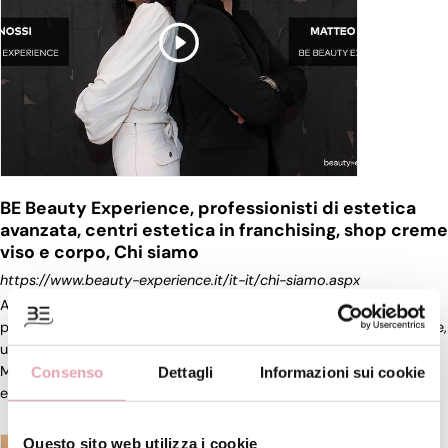
BE Beauty Experience, professionisti di estetica
avanzata, centri estetica in franchising, shop creme
viso e corpo, Chi siamo
https://www.beauty-experience.it/it-it/chi-siamo.aspx
A soli 23 anni, Sara ha dato il via al suo viaggio nell'
estetica
professionale aprendo il suo primo
centro
estetico
. ... Un mentore,
un alleato, e soprattutto, un visionario del settore
estetico
.
Matteo ha condiviso con Sara un metodo di lavoro efficace ed
Consenso
Dettagli
Informazioni sui cookie
efficiente, aprendo le porte a una trasformazione senza [...]
Questo sito web utilizza i cookie