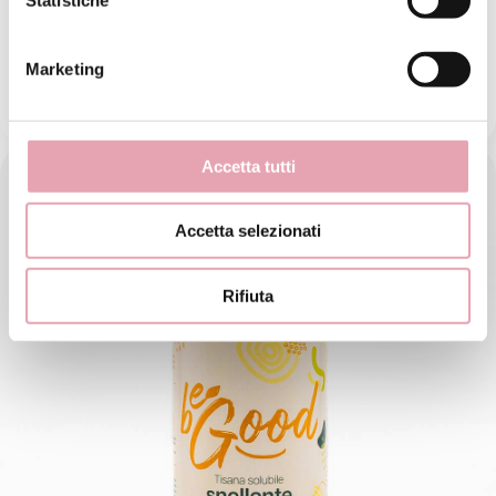
Integratore alimentare a base di estratti vegetali.
Formulata secondo un’antica ricerca erboristica, si
caratterizza per la presenza dell’alga Fucus.
Marketing
€ 36,
00
Accetta tutti
Accetta selezionati
Rifiuta