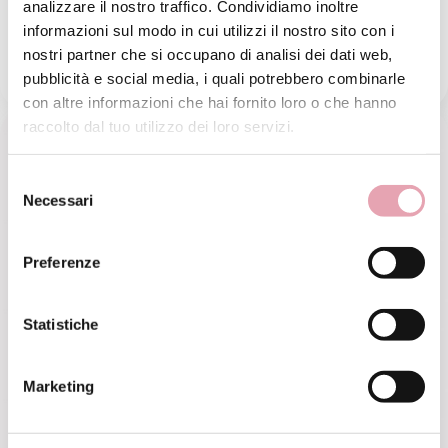
Olio di rapido assorbimento caratterizzato da una
analizzare il nostro traffico. Condividiamo inoltre
delicata nota agrumata.
informazioni sul modo in cui utilizzi il nostro sito con i
nostri partner che si occupano di analisi dei dati web,
€ 49,
00
pubblicità e social media, i quali potrebbero combinarle
con altre informazioni che hai fornito loro o che hanno
raccolto dal tuo utilizzo dei loro servizi.
Selezione
Necessari
del
consenso
Preferenze
Statistiche
Marketing