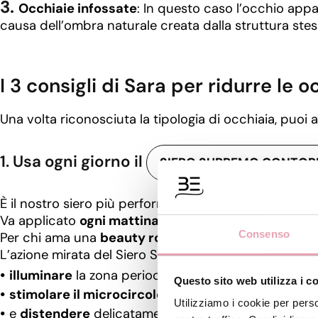
Occhiaie infossate
: In questo caso l’occhio appa
causa dell’ombra naturale creata dalla struttura stes
I 3 consigli di Sara per ridurre le o
Una volta riconosciuta la tipologia di occhiaia, puoi a
1. Usa ogni giorno il
SIERO SUPREMO CONTOR
È il nostro siero più performante per questa zona del
Va applicato
ogni mattina e ogni sera
, prima della c
Consenso
Per chi ama una
beauty routine più veloce
, è dispo
L’azione mirata del Siero Supremo BE aiuta a:
illuminare
la zona perioculare,
Questo sito web utilizza i c
stimolare il microcircolo
,
Utilizziamo i cookie per perso
e
distendere
delicatamente le rughe d’espressione