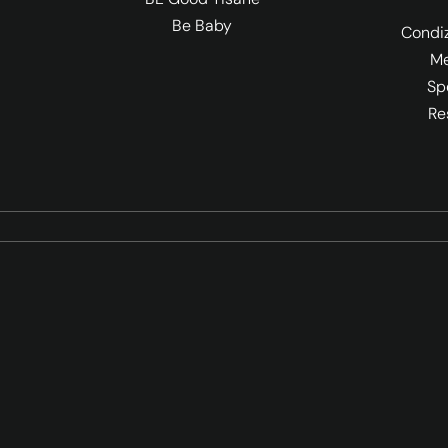
Be Baby
Condiz
Me
Sp
Re