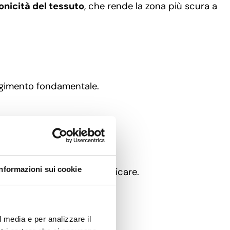
onicità del tessuto
, che rende la zona più scura a
gimento fondamentale.
Informazioni sui cookie
que e facilissimo da applicare.
l media e per analizzare il