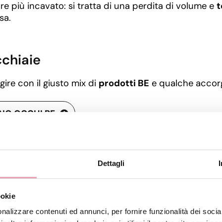
re più incavato: si tratta di una perdita di volume e
t
sa.
cchiaie
gire con il giusto mix di
prodotti BE
e qualche accor
NO OCCHI BE
icata.
rema viso.
Dettagli
nibile anche in formato
stick
, comodo da portare ovun
ookie
nalizzare contenuti ed annunci, per fornire funzionalità dei socia
.