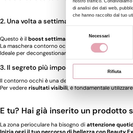
nostro traffico. Condividiamo 
di analisi dei dati web, pubbl
che hanno raccolto dal tuo uti
2. Una volta a settimana:
PATCH CONTORNO
Selezione
Necessari
del
Questo è il
boost settimanale
che fa la differenza.
consenso
La maschera contorno occhi di Beauty Experience do
Ideale per decongestionare e idratare in profondità,
3. Il segreto più importante?
La costanza
Rifiuta
Il contorno occhi è una delle zone
più difficili da tr
Per vedere
risultati visibili
, è fondamentale utilizzar
E tu? Hai già inserito un prodotto 
La zona perioculare ha bisogno di
attenzione quoti
Inizia oggi il tuo percorso di bellezza con Beauty 