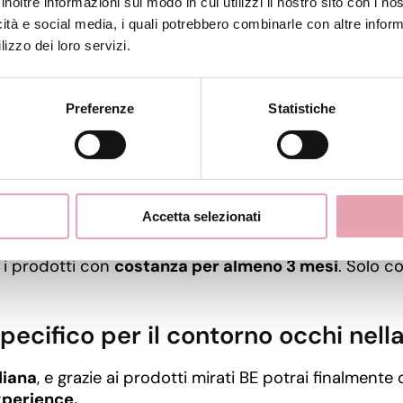
inoltre informazioni sul modo in cui utilizzi il nostro sito con i n
icità e social media, i quali potrebbero combinarle con altre inform
lizzo dei loro servizi.
 OCCHI BE
Preferenze
Statistiche
na un effetto fresco, rilassante e immediatamente p
 soprattutto dopo notti corte, stress o cambio stagio
Accetta selezionati
attare
, perché molto delicata e soggetta a stress cont
e i prodotti con
costanza per almeno 3 mesi
. Solo c
specifico per il contorno occhi nell
diana
, e grazie ai prodotti mirati BE potrai finalmente 
Experience.