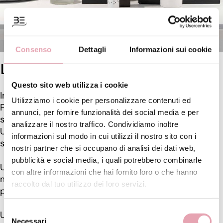
Consenso
Dettagli
Informazioni sui cookie
LA FORZA DELLE MAMME
Questo sito web utilizza i cookie
In questo post parlo da figlia.
Utilizziamo i cookie per personalizzare contenuti ed
Figlia grata e fortunata per la mamma che ho
annunci, per fornire funzionalità dei social media e per
sempre avuto.
analizzare il nostro traffico. Condividiamo inoltre
Una donne forte, ma di quelle forze interiori che ti fa
informazioni sul modo in cui utilizzi il nostro sito con i
sentire al sicuro, sempre.
nostri partner che si occupano di analisi dei dati web,
pubblicità e social media, i quali potrebbero combinarle
Una mamma positiva, presente, che ha sempre
con altre informazioni che hai fornito loro o che hanno
messo da parte la sua vita (a volte anche troppo)
raccolto dal tuo utilizzo dei loro servizi.
per crescere i suoi figli e accudire suo marito.
Selezione
Una donna che tutt’ora (che siamo belli grandi e
Necessari
del