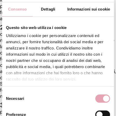
lotti e spesso, come facciamo noi, ha una
produzione fresca attiva, avendo sempre cosmetici
Consenso
Dettagli
Informazioni sui cookie
freschi e non conservati in magazzino per mesi o
anni. → Noi di BE li facciamo produrre ogni 15 giorni.
Ingredienti (INCI), Ricerca e Sviluppo
: Dietro la
Questo sito web utilizza i cookie
creazione di una crema ci sono anni di ricerche
Utilizziamo i cookie per personalizzare contenuti ed
mirate, test di efficacia e test dermatologici, nonché
annunci, per fornire funzionalità dei social media e per
la scelta di alcuni ingredienti particolarmente
analizzare il nostro traffico. Condividiamo inoltre
costosi perché pregiati e più performanti e
informazioni sul modo in cui utilizzi il nostro sito con i
formulazioni non standard. → Noi di BE abbiamo un
nostri partner che si occupano di analisi dei dati web,
occhio particolarmente attento alle formulazioni
pubblicità e social media, i quali potrebbero combinarle
avendo a che fare con tante donne nei nostri Istituti,
con altre informazioni che hai fornito loro o che hanno
captando quindi necessità, problemi e desideri.
raccolto dal tuo utilizzo dei loro servizi.
Succede infatti, a volte, che cambiamo le
formulazioni, perfezionandole, proprio per questo
Selezione
motivo.
Necessari
del
Brand di prestigio e marketing
: Il marketing, la
consenso
pubblicità, il prestigio di un brand conosciuto di
Preferenze