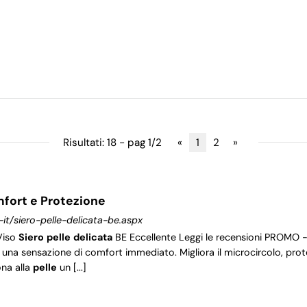
Risultati: 18 - pag 1/2
«
1
2
»
mfort e Protezione
-it/siero-pelle-delicata-be.aspx
Viso
Siero
pelle
delicata
BE Eccellente Leggi le recensioni PROMO
una sensazione di comfort immediato. Migliora il microcircolo, pro
ona alla
pelle
un [...]