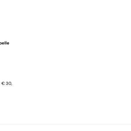
pelle
... € 30,