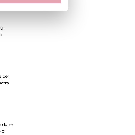
00
i
e per
netra
ridurre
 di