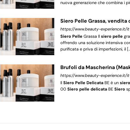
nuova generazione che combina i più ef
Siero Pelle Grassa, vendita 
https://www.beauty-experience.it/it
Siero
Pelle
Grassa Il
siero
pelle
gra
offrendo una soluzione intensiva cont
purificata e priva di imperfezioni, il [..
Brufoli da Mascherina (Mask
https://www.beauty-experience.it/i
Il
Siero
Pelle
Delicata
BE è un
sier
00
Siero
pelle
delicata
BE
Siero
sp