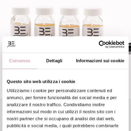
Consenso
Dettagli
Informazioni sui cookie
Questo sito web utilizza i cookie
Utilizziamo i cookie per personalizzare contenuti ed
annunci, per fornire funzionalità dei social media e per
analizzare il nostro traffico. Condividiamo inoltre
Siero anti-age idratante BE
informazioni sul modo in cui utilizzi il nostro sito con i
nostri partner che si occupano di analisi dei dati web,
Siero viso
pubblicità e social media, i quali potrebbero combinarle
Fiale Idratanti indicate per pelli aride in mancanza di