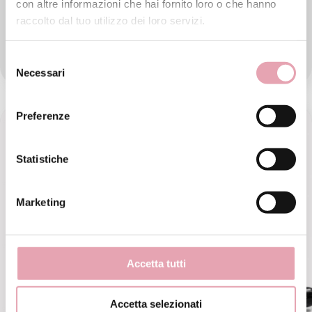
con altre informazioni che hai fornito loro o che hanno
acqua e che vogliono iniziare un trattamento di
raccolto dal tuo utilizzo dei loro servizi.
prevenzione antietà.
€ 140,
Selezione
00
Necessari
del
consenso
Preferenze
Statistiche
Marketing
Accetta tutti
Accetta selezionati