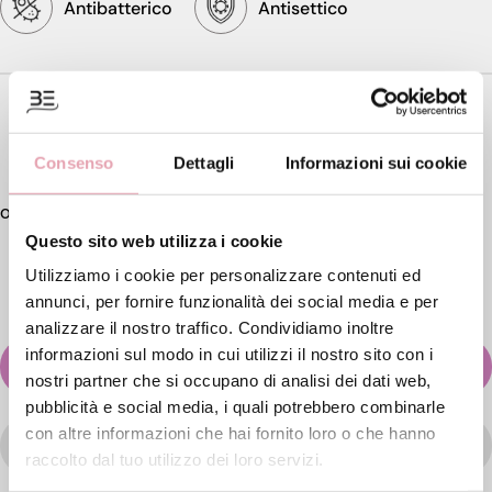
Antibatterico
Antisettico
Formato
4 fiale da 10ml
€ 140,
Consenso
Dettagli
Informazioni sui cookie
00
Questo sito web utilizza i cookie
Utilizziamo i cookie per personalizzare contenuti ed
annunci, per fornire funzionalità dei social media e per
analizzare il nostro traffico. Condividiamo inoltre
informazioni sul modo in cui utilizzi il nostro sito con i
AGGIUNGI AL CARRELLO
nostri partner che si occupano di analisi dei dati web,
pubblicità e social media, i quali potrebbero combinarle
con altre informazioni che hai fornito loro o che hanno
WISHLIST
raccolto dal tuo utilizzo dei loro servizi.