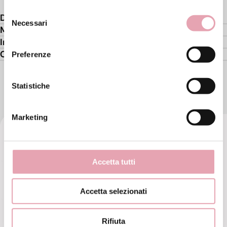
Selezione
Descrizione
Necessari
del
Modo d'uso
consenso
Ingredienti attivi
Composizione
Preferenze
Statistiche
TI PUÒ PIACERE ANCHE
Marketing
Accetta tutti
Accetta selezionati
Rifiuta