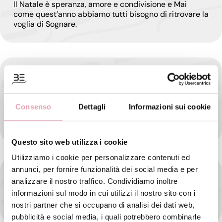
Il Natale è speranza, amore e condivisione e Mai
come quest’anno abbiamo tutti bisogno di ritrovare la
voglia di Sognare.
8 DICEMBRE: GIORNO DI TRADIZIONI
L’8 Dicembre è l’ultima festa prima delle vacanze di
Natale ed è una ricorrenza molto importante per
Consenso
Dettagli
Informazioni sui cookie
tante famiglie che considerano ancora questa
tradizione per fare l’albero.
Questo sito web utilizza i cookie
Utilizziamo i cookie per personalizzare contenuti ed
annunci, per fornire funzionalità dei social media e per
NATALE CON BE: REGALA BENESSERE E RICARICATI!
analizzare il nostro traffico. Condividiamo inoltre
informazioni sul modo in cui utilizzi il nostro sito con i
Avete già pensato cosa donare alle vostre amiche,
mamme, figlie… per questo Natale?
nostri partner che si occupano di analisi dei dati web,
pubblicità e social media, i quali potrebbero combinarle