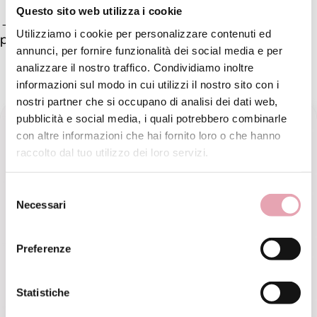
Questo sito web utilizza i cookie
→ Guarda il video qui nell’articolo per vedere tutti i
Utilizziamo i cookie per personalizzare contenuti ed
prodotti del Kit Detox INTENSIVE.
annunci, per fornire funzionalità dei social media e per
analizzare il nostro traffico. Condividiamo inoltre
SCOPRI I NOSTRI PRODOTTI
informazioni sul modo in cui utilizzi il nostro sito con i
nostri partner che si occupano di analisi dei dati web,
pubblicità e social media, i quali potrebbero combinarle
con altre informazioni che hai fornito loro o che hanno
raccolto dal tuo utilizzo dei loro servizi.
Selezione
Necessari
del
consenso
Preferenze
Statistiche