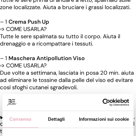
Tutte le sere prima di andare a letto, spalmalo sulle
zone localizzate. Aiuta a bruciare i grassi localizzati.
– 1
Crema Push Up
➩ COME USARLA?
Tutte le sere spalmata su tutto il corpo. Aiuta il
drenaggio e a ricompattare i tessuti.
– 1
Maschera Antipollution Viso
➩ COME USARLA?
Due volte a settimana, lasciata in posa 20 min. aiuta
ad eliminare le tossine dalla pelle del viso ed evitare
così sfoghi cutanei sgradevoli.
✔️Per scoprire se è il KIT più giusto per te,
clicca qui
,
Consenso
Dettagli
Informazioni sui cookie
compila il TEST e scopri il livello di intossicazione del
tuo corpo.