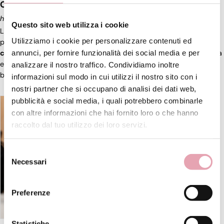
Crema Bambino, vendita online
https://www.beauty-experience.it/it-it/crema-bambino.aspx
Questo sito web utilizza i cookie
La Crema Fluida
Corpo
BE Baby è una crema idratante perfetta
Utilizziamo i cookie per personalizzare contenuti ed
per la
cura
quotidiana del bambino. ... € 89, 00 Crema fluida
annunci, per fornire funzionalità dei social media e per
corpo
BE Baby Crema idratante arricchita da estratto di Calendula
e Malva da agricoltura biologica, ideale per la
cura
quotidiana del
analizzare il nostro traffico. Condividiamo inoltre
bambino specialmente dopo il bagnetto. ... La Crema [...]
informazioni sul modo in cui utilizzi il nostro sito con i
nostri partner che si occupano di analisi dei dati web,
pubblicità e social media, i quali potrebbero combinarle
con altre informazioni che hai fornito loro o che hanno
raccolto dal tuo utilizzo dei loro servizi.
Selezione
Necessari
del
consenso
Preferenze
Statistiche