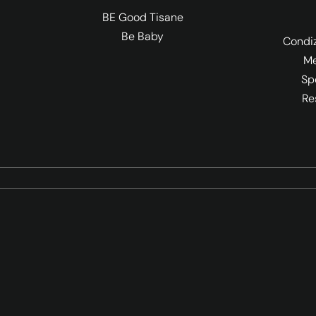
BE Good Tisane
Be Baby
Condiz
Me
Sp
Re