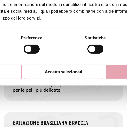
inoltre informazioni sul modo in cui utilizzi il nostro sito con i n
icità e social media, i quali potrebbero combinarle con altre inform
lizzo dei loro servizi.
EPILAZIONE UOMO PETTO
Epilazione enzimatica
Preferenze
Statistiche
EPILAZIONE BRASILIANA ASCELLE
Accetta selezionati
Epilazione con cera a caldo, in grado di
rimuovere anche i peli più corti, indicata anche
per le pelli più delicate
EPILAZIONE BRASILIANA BRACCIA